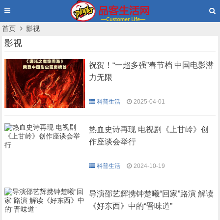
首页
影视
影视
祝贺！“一超多强”春节档 中国电影潜
力无限
科普生活
2025-04-01
热血史诗再现 电视剧《上甘岭》创
作座谈会举行
科普生活
2024-10-19
导演邵艺辉携钟楚曦“回家”路演 解读
《好东西》中的“晋味道”