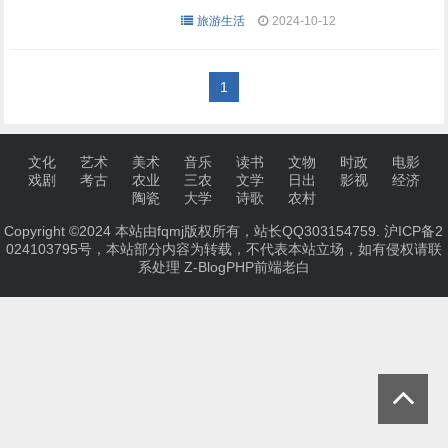
旅游生活
2024-10-12
1
文化
艺术
美术
音乐
读书
文物
时政
电影
戏剧
考古
农业
三农
文学
日出
影视
经济
陶瓷
大学
诗歌
农村
Copyright ©2024 本站由fqmj版权所有，站长QQ303154759.
沪ICP备2
024103795号
，本站部分内容为转载，不代表本站立场，如有侵权请联
系处理
Z-BlogPHP
前端老白