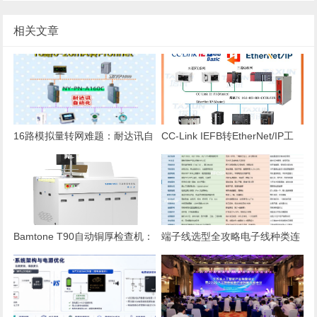
相关文章
16路模拟量转网难题：耐达讯自
CC-Link IEFB转EtherNet/IP工
动化NY-PN-A160C给出的标准
业网关应用，TX161解决汽车压
化答案
铸总线数据孤岛
Bamtone T90自动铜厚检查机：
端子线选型全攻略电子线种类连
高效解决PCB电镀铜厚均匀性检
接线
测难题的行业优选方案