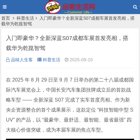
首页
科普生活
入门即豪华？全新深蓝S07成都车展首发亮相，搭
载华为乾崑智驾
入门即豪华？全新深蓝S07成都车展首发亮相，搭
载华为乾崑智驾
品味人生客
科普生活
2025-09-10
在 2025 年 8 月 29 日至 9 月 7 日举办的第二十八届成都国
际汽车展览会上，中国长安汽车集团挂牌成立后的首款战
略车型 —— 全新深蓝 S07 完成了实车首度亮相。作为新
央企资源整合的首个成果展示，这款定位 “科技智能中型 S
UV” 的产品，以 “最豪华、最舒适、最智能、最省最强” 四
大核心价值突破，成为本届车展的焦点车型。