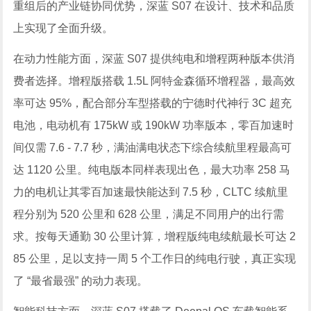
重组后的产业链协同优势，深蓝 S07 在设计、技术和品质
上实现了全面升级。
在动力性能方面，深蓝 S07 提供纯电和增程两种版本供消
费者选择。增程版搭载 1.5L 阿特金森循环增程器，最高效
率可达 95%，配合部分车型搭载的宁德时代神行 3C 超充
电池，电动机有 175kW 或 190kW 功率版本，零百加速时
间仅需 7.6 - 7.7 秒，满油满电状态下综合续航里程最高可
达 1120 公里。纯电版本同样表现出色，最大功率 258 马
力的电机让其零百加速最快能达到 7.5 秒，CLTC 续航里
程分别为 520 公里和 628 公里，满足不同用户的出行需
求。按每天通勤 30 公里计算，增程版纯电续航最长可达 2
85 公里，足以支持一周 5 个工作日的纯电行驶，真正实现
了 “最省最强” 的动力表现。