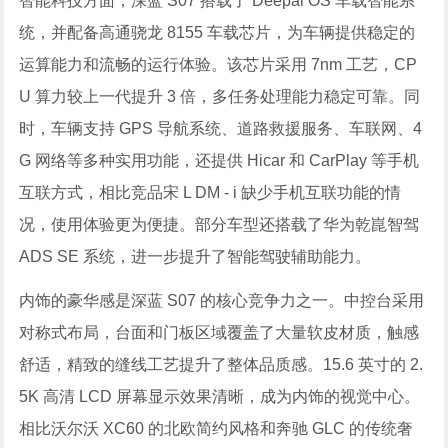
智能科技方面，深蓝 S07 搭载了 Deepal OS 车载智能系
统，并配备高通骁龙 8155 车载芯片，为车辆提供稳定的
运算能力和流畅的运行体验。该芯片采用 7nm 工艺，CP
U 算力较上一代提升 3 倍，多任务处理能力稳定可靠。同
时，车辆支持 GPS 导航系统、道路救援服务、车联网、4
G 网络等多种实用功能，还提供 Hicar 和 CarPlay 等手机
互联方式，相比竞品宋 L DM - i 缺少手机互联功能的情
况，使用体验更为便捷。部分车型还搭载了华为乾崑智驾
ADS SE 系统，进一步提升了智能驾驶辅助能力。
内饰的豪华感是深蓝 S07 的核心竞争力之一。中控台采用
对称式布局，台面和门板区域覆盖了大量软皮材质，触感
舒适，精致的缝线工艺提升了整体品质感。15.6 英寸的 2.
5K 高清 LCD 屏幕显示效果清晰，成为内饰的视觉中心。
相比沃尔沃 XC60 的北欧简约风格和奔驰 GLC 的传统奢