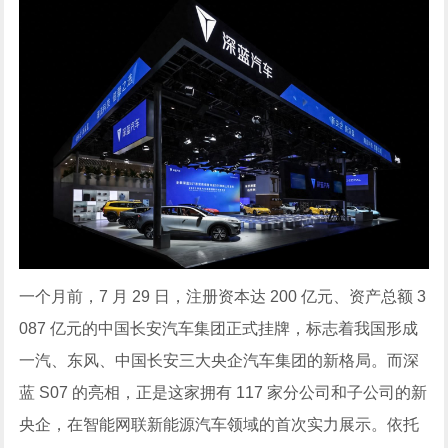
一个月前，7 月 29 日，注册资本达 200 亿元、资产总额 3
087 亿元的中国长安汽车集团正式挂牌，标志着我国形成
一汽、东风、中国长安三大央企汽车集团的新格局。而深
蓝 S07 的亮相，正是这家拥有 117 家分公司和子公司的新
央企，在智能网联新能源汽车领域的首次实力展示。依托