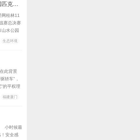
2025“李宁杯”中国匹克球巡回赛总决赛将在桂林启幕2025“李宁杯”中国匹克球巡回赛总决赛将在桂林启幕
网桂林11
挑战赛总决赛
市山水公园
会、广西壮
生态环境
收官阶段。
。在此背景
驱轿车”，
”的平权理
生产力，也
福建厦门
互联为核心
 小时候最
！安全感