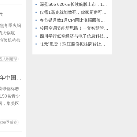
深蓝S05 620km长续航版上市，12.99万元起
仅需1毫克就能致死，你家厨房可能就有！很多人都不知道
示
春节错月致1月CPI同比涨幅回落，反内卷带动相关领域价格改善
聚焦冬季火锅
校园空调节能新思路！一套智慧管控系统省电两成、减轻后勤大半工作压力
的火锅底
四川举行低空经济与电子信息科技供需对接活动 打通创新转化“最后一公里”,四川举行低空经济与电子信息科技供需对接活动 打通创新转化“最后一公里”
检验机构检
“1元”甩卖！珠江股份拟挂牌转让旗下房地产公司41%股权 同步拟出售股票资产
五人制足球
2025年中国中学生荷球锦标赛暨全国青少年荷球锦标赛厦门开赛2025年中国中学生荷球锦标赛暨全国青少年荷球锦标赛厦门开赛
荷球锦标赛
50名青少
后，集美区
中心与厦门
制全区赛与
cba季后赛