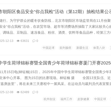
京市朝阳区食品安全“你点我检”活动（第12期）抽检结果公
随行。为守护群众的暖冬饮食防线，北京市朝阳区市场监管局在11月份
安全“你点我检”活动，在农贸市场、超市等消费场所抽取了大家比较关心
、调味品、豆制品、速冻食品、粉丝、酒类、饮料等食品品种，经第三方
检结果公示如下：...
025-12-13
63631
0
中国足球
前列腺癌
新疆生活
体育八卦
月15日电(林钲楠)15日， 2025年中国中学生荷球锦标赛暨全国青少年
文体中心开幕。 图为15日的比赛现场。林钲楠 摄 全国13支队伍、近1
“嘉庚故里”，将在未来三天赛程中一展风采。在运动员与裁判员代表宣誓
比赛正式开幕。 本次赛事由中国学生体育联合会、国家体育总局社体
025-12-08
62489
0
合主办。赛事设高中组、初中组及U18和U15公开组，竞赛项目涵盖八人
杭州创业
福州工作
皮肤健康
中国足球
赛。 荷球又称...