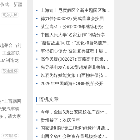
约仪式。新疆
上海迪士尼度假区全新主题园区和两座新酒店正在建设中
商与援疆省
高尔夫球
德力佳(603092):完成董事会换届选举及聘任高级管理人员和证券事务代表
境游发展新
莱宝高科：公司2026年继续积极推进玻璃基面板级封装载板技术和产品的深入开发和相关合作
中国人民大学“名家新作”阅读分享会启动 首场共读《敦煌变》
“赫哲故里”同江：“文化和自然遗产日”激活非遗新活力
超越茅台当前
牢记初心使命 奋进复兴征程丨赓续红色血脉 走好新时代长征路
 工业富联
高争民爆(002827):西藏高争民爆股份有限公司董事、高级管理人员离职管理制度
EM制造龙
先导基电发布850型超精密非接触轮廓仪 打破高端光学检测壁垒
显著提高，
苏迪曼杯
88.7
以赛为媒赋能文旅 山西柳林借骑行赛事擦亮沿黄文旅
2026年中国威海HOBIE帆船公开赛暨HOBIE16亚洲锦标赛举行
随机文章
“上百辆网
长安汽车确
今年，全国6所公安院校在广西计划招生1009名！
多，请大家
贵州黎平：欢庆侗年
、以偏概
国家话剧院“第二现场”继续推进话剧数字化发展
及声誉造成
抑郁情绪
山西全省社会融资存量规模突破7万亿元,山西全省社会融资存量规模突破7万亿元