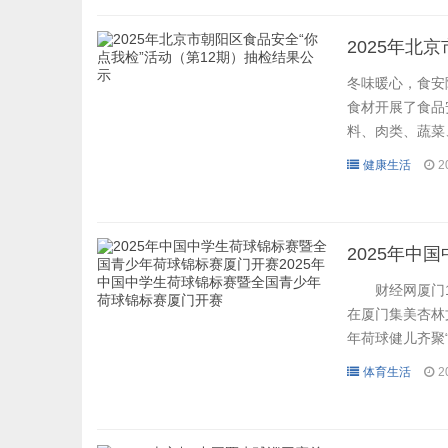
2025年北
冬味暖心，食安
食材开展了食品
料、肉类、蔬菜
测均合格。现将抽
健康生活
2
财经网厦门11
在厦门集美杏林
年荷球健儿齐聚
副区长郑彦宣布
体育生活
2
市集美区政府联
四人制超级三队