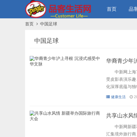
首页
品
首页
中国足球
中国足球
华裔青少年
中新网上海7月
受皮影表演乐趣
化深厚底蕴与独
吗？”在“何以
健康生活
2
从地图入手，
难曲折，体会中
共享山水风
中新网新疆和田
汇集境外旅行商