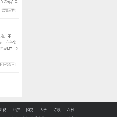
哀乐都在里
当年的自己
武夷岩茶
场景： 急
关注。不
市场，竞争实
问界M7，2
方面不用多
上包括问界M
中央气象台
影视
经济
陶瓷
大学
诗歌
农村