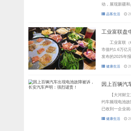
动，展现新疆和
文化和旅游厅供
品客生活
2
市重点文旅企业
形势、新趋势，
工业富联盘中
工业富联（601
市值约1.6万
发布的2025
头。 财报显示
健康生活
2
成为推动业绩增长
0%，成为公司业
因上百辆汽
【大河财立方消
约车频现电池故
已收到一企业就
理性关注，不信
健康生活
2
全，动用舆论影
损失的，将坚决