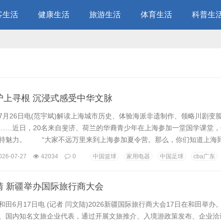
客生活
健康生活
旅游生活
体育生活
科普生
沪上寻根 沉浸式感受中华文脉
26日电(范宇斌)解读上海城市历史、体验海派非遗制作、领略川剧变
……近日，20名来自斐济、荷兰的华裔青少年在上海参加一堂国学课堂
特魅力。 “大家不远万里来到上海参加夏令营。那么，你们知道上海
中国”国情教育专题课上，高级教师陆志文让营员们在中国地图前找出上海
026-07-27
42034
0
中国篮球
家用电器
中国足球
cba广东
陆志文梳理百余年来上海城市变迁脉络，让营员们直观感受近代中国寻
国经济社会经历跨越式发展的巨大变化。 “国...
情 新疆举办国际旅行商大会
6月17日电 (记者 闫文陆)2026新疆国际旅行商大会17日在和田举办
、国内知名文旅企业代表，通过开展文旅推介、入境游政策发布、企业洽