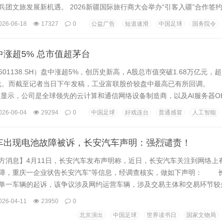
兵团文旅发展新机遇。 2026新疆国际旅行商大会举办“引客入疆”合作签
图 现场，来自重点客源地的23个国家及香港地区的30多位国际旅行
026-06-18
17327
0
公益广告
短道速滑
中国足球
国务院令
代表、疆内外重点入境游骨干企业代表，共同研究当前中国特别是新疆入
共同探索入境游市场新机会。...
涨超5% 总市值超茅台
138.SH）盘中涨超5%，创历史新高，A股总市值突破1.68万亿元，
亿元。而截至记者当日下午发稿，工业富联股价较盘中最高已有所回调。
年报显示，公司是全球领先的云计算和通信网络设备制造商，以及AI服务器O
，2025年，工业富联云计算业务盈利能力持续提升，AI相关业务占比
026-06-04
29294
0
中国足球
好戏连台
普通感冒
人工智能
的重要动力。报告期内，云计算业务实现营业收入6026.79亿元，同比增长
务增长的重...
车出现电池故障被诉，长安汽车声明：强烈谴责！
息】4月11日，长安汽车发布声明称，近日，长安汽车关注到网络上有
障，重庆一企业状告长安汽车”等信息，经调查核实，做如下声明： 
单一车辆的起诉，该争议涉及网约运营车辆，涉及交易主体和交易环节较
谣不传谣，相信司法机关会给予公正的判决。 对该企业涉嫌歪曲夸大
026-04-11
23950
0
响司法公正的行为，给予强烈谴责；若因该企业上述行为对长安汽车品牌
北京演出
中国足球
世界读书日
国家文物局
进行维权。 据媒体报道，近日，重庆微笑出行...