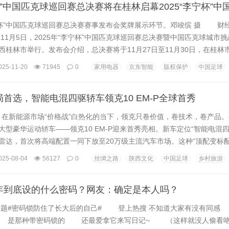
李宁杯”中国匹克球巡回赛总决赛赛事发布会奖牌展示环节。邓竣缤 摄 财经
)11月5日，2025年“李宁杯”中国匹克球巡回赛总决赛暨中国匹克球城市
西桂林市举行。发布会介绍，总决赛将于11月27日至11月30日，在桂林
中心举行。 本次赛事由国家体育总局网球运动管理中心、中国网球协
025-11-20
71945
0
家用电器
京东智能
版权保护
中国足球
、桂林市人民政府联合主办，标志着本年度匹克球系列赛事进入最后的
赛秘书长宋鸿飞在会...
首选，智能电混四驱轿车领克10 EM-P全球首秀
4日，在新能源市场“价格战”白热化的当下，领克只卷价值，卷技术，卷产品
大型豪华运动轿车——领克10 EM-P迎来首秀亮相。新车定位“智能电混四
雷达，首次将高端配置一同下放至20万级主流汽车市场。这种“顶配变标配
动旗舰新标准，更推动高端配置从“轻奢品”向“普及品”转变。 设计力就是
025-08-04
56127
0
丝绸之路
陕西文化
中国足球
乡村旅游
合实力体现。当汽车设计陷入同质化、专车化困境，领克以开放、个性、
业设计革命。其标...
年到底设的什么密码？网友：确定是本人吗？
密码锁防住了长大后的自己# 登上热搜 不知道大家有没有同感
 是那种带密码锁的 还最爱拿它来写日记~ （这样就没人偷看咯