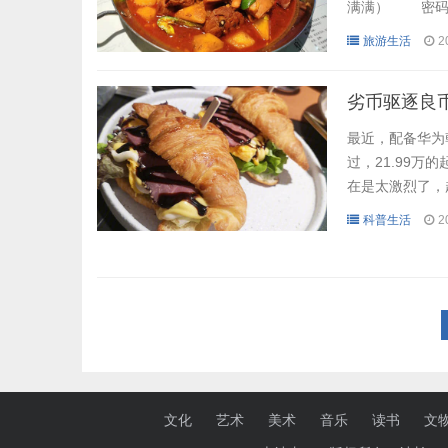
满满） 密码
面啦！） 还
旅游生活
2
都写了些什么
急急！ 我当时
劣币驱逐良币
最近，配备华为
过，21.99
在是太激烈了，
1.99万起的
科普生活
2
说，岚图的设计
7等产品相比，岚
文化
艺术
美术
音乐
读书
文