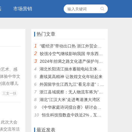
活
市场营销
热门文章
1
“暖经济”带动出口热 浙江外贸企业双十二赶单忙
2
较强冷空气继续影响我国 华东西南部分地区弱降水
3
2024年丝绸之路文化遗产保护与利用产学研用合作研讨会在宁夏大学召开
4
湖北长阳清江抽水蓄能电站主体工程开工
脸艺术、感
，体验中华文
5
赓续莫高精神 让敦煌文化年轻起来
到底在哪儿
6
外国留学生江西九江“看见非遗”：学茶艺做陶瓷 感受非遗魅力
的所在位置。
7
浙江县域观察：无人物流车将为“中国民营快递之乡”带来什么？
三支一扶
求出路的艰
8
湖北“江汉大米”走进粤港澳大湾区
9
《中华家庭诗词擂台赛》研讨会在京举行
10
恒生科技指数盘中跌近2%，互联网巨头走低；有色金属活跃，半导体板块直线拉升
。此次大会
谈交流等活
最近发表