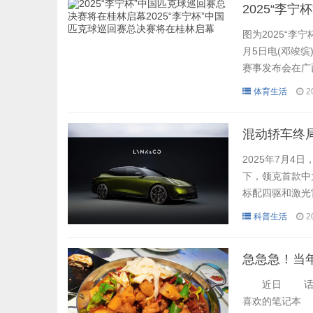
图为2025“
月5日电(邓竣缤
赛事发布会在广
和桂林国际会展
体育生活
2
族自治区体育局
中国匹克球巡回
混动轿车终局
2025年7月
下，领克首款中
标配四驱和激光
念，不仅树立混
科普生活
2
是一家车企的综
理念，持续引领行
急急急！当
近日 话题#
喜欢的笔记本