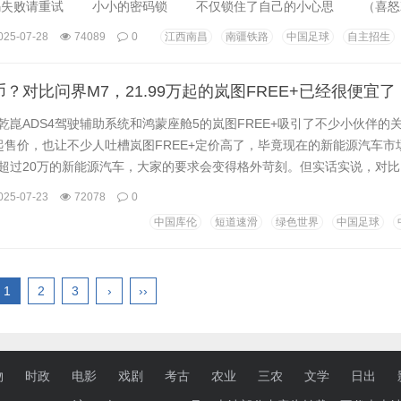
失败请重试 小小的密码锁 不仅锁住了自己的小心思 （喜怒
能防止日记被大人偷看 然而，当我们试图寻找往日的回忆 看看
025-07-28
74089
0
江西南昌
南疆铁路
中国足球
自主招生
内容时 往往遇上的是这一幕： 好不容易找到了 却是这样的
到底设置的什么密码？ 常...
？对比问界M7，21.99万起的岚图FREE+已经很便宜了
乾崑ADS4驾驶辅助系统和鸿蒙座舱5的岚图FREE+吸引了不少小伙伴的
万的起售价，也让不少人吐槽岚图FREE+定价高了，毕竟现在的新能源汽车
超过20万的新能源汽车，大家的要求会变得格外苛刻。但实话实说，对比
岚图FREE+已经很便宜了。而且，大家要记住一点，一分价钱一分货。 设计
025-07-23
72078
0
一直是比较在线的，这次岚图FREE+也提供了更多个性化选择。和市场
中国库伦
短道速滑
绿色世界
中国足球
图FREE+的整体造型...
1
2
3
›
››
物
时政
电影
戏剧
考古
农业
三农
文学
日出