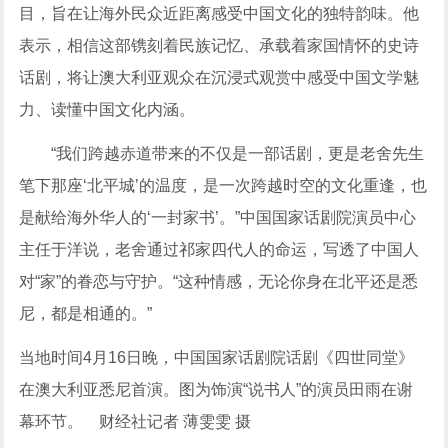
目，旨在让海外民众近距离感受中国文化的独特韵味。他
表示，相信这部镌刻着民族记忆、承载着家国情怀的史诗
话剧，将让澳大利亚观众在沉浸式观赏中感受中国文学魅
力、读懂中国文化内涵。
“我们跨越赤道带来的不仅是一部话剧，更是老舍先生
笔下那座‘北平城’的温度，是一次跨越时空的文化重逢，也
是献给海外华人的‘一封家书’。”中国国家话剧院演员中心
主任于洋说，老舍通过祁家四代人的命运，写透了中国人
对“家”的眷恋与守护。“这种情感，无论你身在北平还是悉
尼，都是相通的。”
当地时间4月16日晚，中国国家话剧院话剧《四世同堂》
在澳大利亚悉尼首演。图为饰演“说书人”的演员田雨在谢
幕环节。 财经社记者 薄雯雯 摄