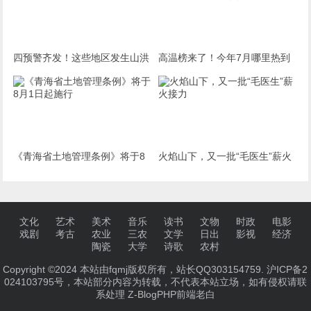
四预警齐发！这些地区发生山洪
高温榜来了！今年7月哪里热到
可能性很大
破纪录 哪里暑热连轴转
《青海省土地管理条例》将于8
火焰山下，又一批“毛医生”薪火
月1日起施行
接力
文化
艺术
美术
音乐
读书
文物
时政
电影
戏剧
考古
农业
三农
文学
日出
影视
经济
陶瓷
大学
诗歌
农村
Copyright ©2024 本站由fqmj版权所有，站长QQ303154759.
沪ICP备2
024103795号
，本站部分内容为转载，不代表本站立场，如有侵权请联
系处理
Z-BlogPHP
前端老白