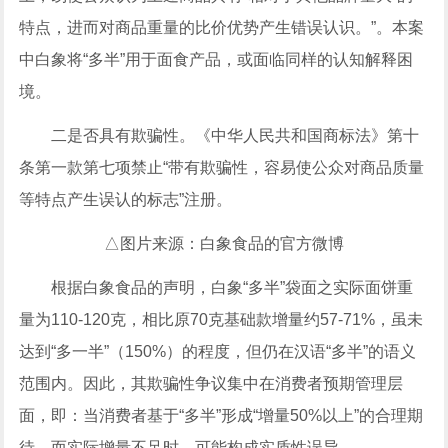
特点，进而对商品重量的比价优势产生错误认识。”。本案
中白象将“多半”用于面食产品，或面临同样的认知解释困
境。
二是否具有欺骗性。《
中华人民共和国
商标法》第十
条第一款第七项禁止“带有欺骗性，容易使公众对商品质量
等特点产生误认的标志”注册。
△图片来源：白象食品的官方微博
根据白象食品的声明，白象“多半”袋面之实际面饼重
量为110-120克，相比原70克基础款增量约57-71%，虽未
达到“多一半”（150%）的程度，但仍在汉语“多半”的语义
范围内。因此，其欺骗性争议集中在消费者预期管理层
面，即：当消费者基于“多半”形成“增量50%以上”的合理期
待，而实际增量不足时，可能构成实质性误导。