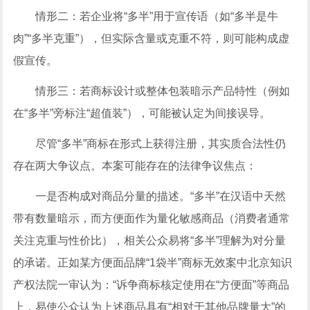
情形二：若企业将“多半”用于宣传语（如“多半是牛
肉”“多半克重”），但实际含量或克重不符，则可能构成虚
假宣传。
情形三：若商标设计或整体包装暗示产品特性（例如
在“多半”旁标注“超值装”），可能被认定为间接误导。
尽管“多半”商标在形式上获得注册，其实质合法性仍
存在两大争议点。本案可能存在的法律争议焦点：
一是否构成对商品分量的描述。“多半”在汉语中天然
带有数量暗示，而方便面作为量化敏感商品（消费者通常
关注克重与性价比），相关公众易将“多半”理解为对分量
的承诺。正如某方便面品牌“1袋半”商标无效案中北京知识
产权法院一审认为：“诉争商标核定使用在“方便面”等商品
上，易使公众认为上述商品具有“相对于其他品牌量大”的