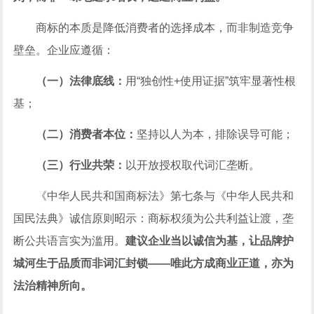
商标的本质是降低消费者的选择成本，而非制造竞争
壁垒。企业应遵循：
（一）法律底线：
用“独创性+使用证据”筑牢显著性根
基；
（二）消费者本位：
坚持以人为本，排除误导可能；
（三）行业共荣：
以开放授权取代词汇垄断。
《
中华人民共和国
商标法》第七条与《
中华人民共和
国
民法典》诚信原则昭示：商标权须为公共利益让渡，垄
断公共语言实为滥用。
建议企业当以诚信为基，让品牌护
城河生于品质而非词汇封锁——唯此方成商业正道，亦为
法治精神所向。