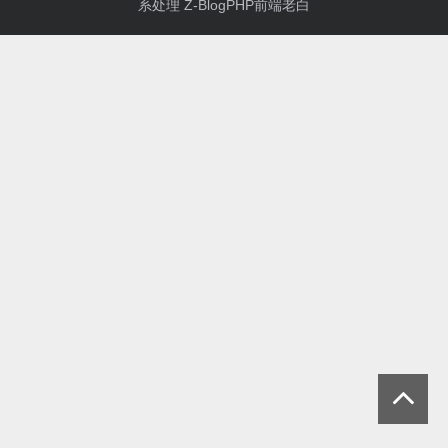
系处理
Z-BlogPHP
前端老白