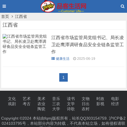
首页
江西省
江西省
江西省市场监管局党组书记、局长凌
卫赴鹰潭调研食品安全全链条监管工
作
健康生活
2025-06-19
1
文化
艺术
美术
音乐
读书
文物
时政
电影
戏剧
考古
农业
三农
文学
日出
影视
经济
陶瓷
大学
诗歌
农村
Copyright ©2024 本站由fqmj版权所有，站长QQ303154759.
沪ICP备2
024103795号
，本站部分内容为转载，不代表本站立场，如有侵权请联