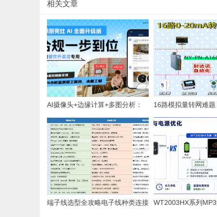
相关文章
AI摄像头+边缘计算+多图分析：
16路模拟量转网难
连锁餐饮智能巡检系统的硬件架构
动化NY-PN-A160
与部署方案
答案
端子线选型全攻略电子线种类连接
WT2003HX系列M