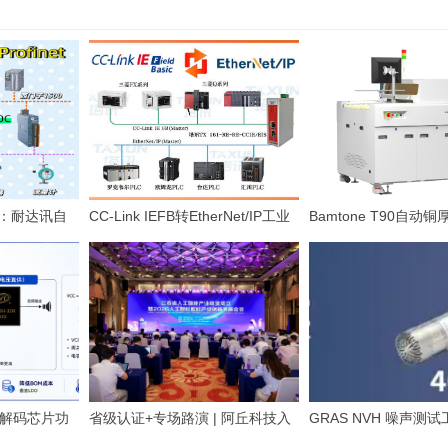
题：耐达讯自
CC-Link IEFB转EtherNet/IP工业
Bamtone T90自动
C给出的标准化
网关应用，TX161解决汽车压铸总
高效解决PCB电镀铜
线数据孤岛
难题的行业优选方案
P3解码芯片功
省级认证+专场路演 | 阿丘科技入
GRAS NVH 噪声测