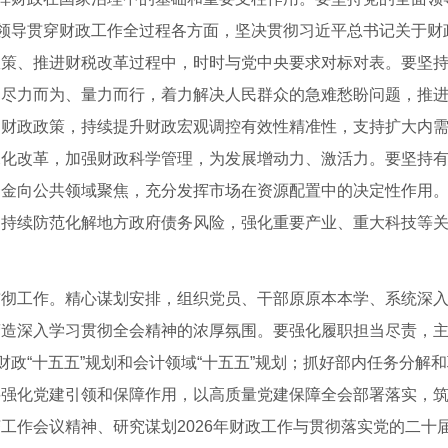
面领导贯穿财政工作全过程各方面，坚决贯彻习近平总书记关于财
政策、推进财税改革过程中，时时与党中央要求对标对表。要坚
，尽力而为、量力而行，着力解决人民群众的急难愁盼问题，推
的财政政策，持续提升财政宏观调控有效性精准性，支持扩大内
深化改革，加强财政科学管理，为发展增动力、激活力。要坚持
资金向公共领域聚焦，充分发挥市场在资源配置中的决定性作用
，持续防范化解地方政府债务风险，强化重要产业、重大科技等
。
工作。精心谋划安排，组织党员、干部原原本本学、系统深入
营造深入学习贯彻全会精神的浓厚氛围。要强化履职担当尽责，
财政“十五五”规划和会计领域“十五五”规划；抓好部内任务分解
要强化党建引领和保障作用，以高质量党建保障全会部署落实，
工作会议精神、研究谋划2026年财政工作与贯彻落实党的二十