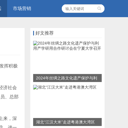
活
市场营销
好文推荐
，发挥积极
2024年丝绸之路文化遗产保护与利
用产学研用合作研讨会在宁夏大学
经济社会
召开
动员、总部
上来，深
湖北“江汉大米”走进粤港澳大湾区
导，进一