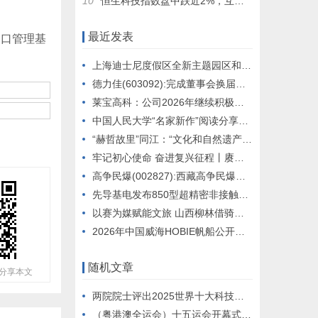
10
恒生科技指数盘中跌近2%，互联网巨头走低；有色金属活跃，半导体板块直线拉升
最近发表
口管理基
上海迪士尼度假区全新主题园区和两座新酒店正在建设中
德力佳(603092):完成董事会换届选举及聘任高级管理人员和证券事务代表
莱宝高科：公司2026年继续积极推进玻璃基面板级封装载板技术和产品的深入开发和相关合作
中国人民大学“名家新作”阅读分享会启动 首场共读《敦煌变》
“赫哲故里”同江：“文化和自然遗产日”激活非遗新活力
牢记初心使命 奋进复兴征程丨赓续红色血脉 走好新时代长征路
高争民爆(002827):西藏高争民爆股份有限公司董事、高级管理人员离职管理制度
先导基电发布850型超精密非接触轮廓仪 打破高端光学检测壁垒
以赛为媒赋能文旅 山西柳林借骑行赛事擦亮沿黄文旅
2026年中国威海HOBIE帆船公开赛暨HOBIE16亚洲锦标赛举行
随机文章
分享本文
两院院士评出2025世界十大科技进展：脑机接口、黑洞合并等入选,两院院士评出2025世界十大科技进展：脑机接口、黑洞合并等入选
（粤港澳全运会）十五运会开幕式上智能机器人敲响千年青铜乐器,（粤港澳全运会）十五运会开幕式上智能机器人敲响千年青铜乐器