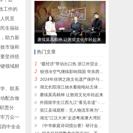
政工作的
持人民至
进民生福祉
需，助力新
赓续莫高精神 让敦煌文化年轻起来
有效市场和
热门文章
。要坚持统
1
“暖经济”带动出口热 浙江外贸企业双十二赶单忙
关键领域财
2
较强冷空气继续影响我国 华东西南部分地区弱降水
3
2024年丝绸之路文化遗产保护与利用产学研用合作研讨会在宁夏大学召开
4
湖北长阳清江抽水蓄能电站主体工程开工
学、联系
5
赓续莫高精神 让敦煌文化年轻起来
主动配合做
6
外国留学生江西九江“看见非遗”：学茶艺做陶瓷 感受非遗魅力
和职责分
7
浙江县域观察：无人物流车将为“中国民营快递之乡”带来什么？
筑牢万众一
8
湖北“江汉大米”走进粤港澳大湾区
9
《中华家庭诗词擂台赛》研讨会在京举行
届四中全会