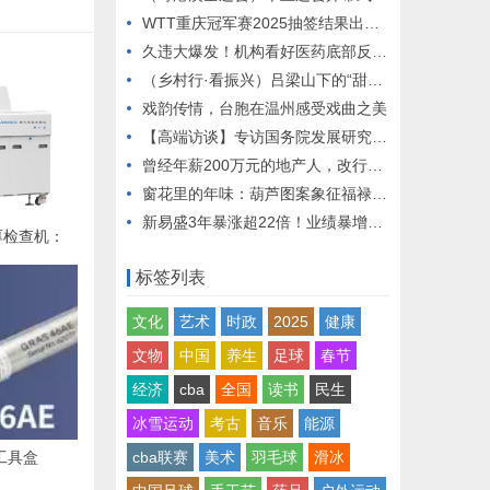
WTT重庆冠军赛2025抽签结果出炉 孙颖莎、林诗栋现场抽签
久违大爆发！机构看好医药底部反弹，关注四大掘金方向（附股）
（乡村行·看振兴）吕梁山下的“甜蜜产业”与“土豆经济”
戏韵传情，台胞在温州感受戏曲之美
【高端访谈】专访国务院发展研究中心金融研究所副所长陈道富：中小银行改革可分为“止血、输血、造血”三阶段
曾经年薪200万元的地产人，改行做陪诊师，每单收费两三百元：“我看的是10年、20年，不在乎短期收入低”
窗花里的年味：葫芦图案象征福禄绵长
新易盛3年暴涨超22倍！业绩暴增的行业龙头股出炉（附名单）
铜厚检查机：
厚均匀性检测
标签列表
文化
艺术
时政
2025
健康
文物
中国
养生
足球
春节
经济
cba
全国
读书
民生
冰雪运动
考古
音乐
能源
试工具盒
cba联赛
美术
羽毛球
滑冰