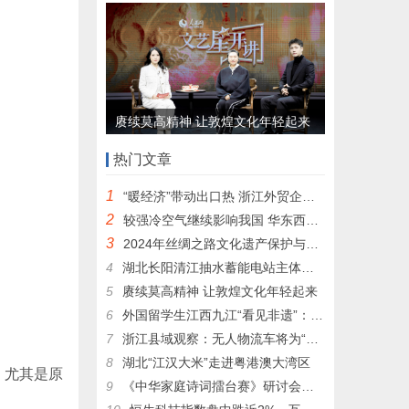
赓续莫高精神 让敦煌文化年轻起来
热门文章
1
“暖经济”带动出口热 浙江外贸企业双十二赶单忙
2
较强冷空气继续影响我国 华东西南部分地区弱降水
3
2024年丝绸之路文化遗产保护与利用产学研用合作研讨会在宁夏大学召开
4
湖北长阳清江抽水蓄能电站主体工程开工
5
赓续莫高精神 让敦煌文化年轻起来
6
外国留学生江西九江“看见非遗”：学茶艺做陶瓷 感受非遗魅力
7
浙江县域观察：无人物流车将为“中国民营快递之乡”带来什么？
8
湖北“江汉大米”走进粤港澳大湾区
，尤其是原
9
《中华家庭诗词擂台赛》研讨会在京举行