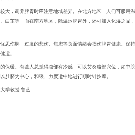
异较大，调养脾胃时应注意地域差异。在北方地区，人们可服用
叶、白芷等；而在南方地区，除温运脾胃外，还可加入化湿之品
，忧思伤脾，过度的悲伤、焦虑等负面情绪会损伤脾胃健康。保
的健运。
部的保暖。有些人总觉得腹部有冷感，可以艾灸腹部穴位，如中
，以肚脐为中心，和缓、力度适中地进行顺时针按摩。
大学教授 鲁艺