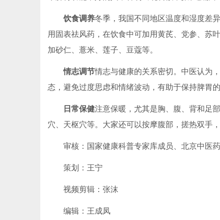
饮食调养
冬季，我国不同地区温度和湿度差
用固表祛风药，在饮食中可加用黄芪、党参、苏
加砂仁、薏米、莲子、豆蔻等。
情志调节
情志与健康的关系密切。中医认为
态，避免过度思虑和情绪波动，有助于保持脾胃
日常保健
注意保暖，尤其是胸、腹、背和足
穴、天枢穴等。大家还可以按摩腹部，搓热双手
审核：国家健康科普专家库成员、北京中医药
策划：王宁
视频剪辑：张沫
编辑：王成凤