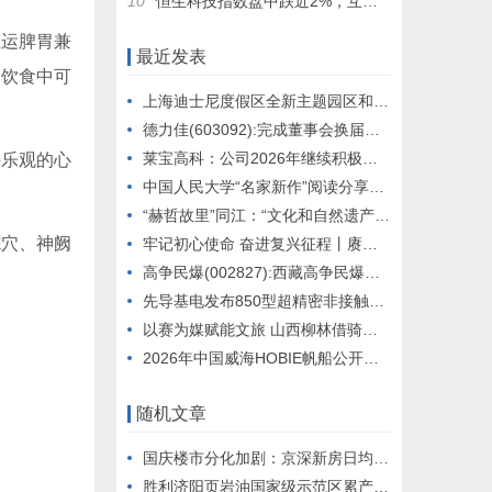
10
恒生科技指数盘中跌近2%，互联网巨头走低；有色金属活跃，半导体板块直线拉升
温运脾胃兼
最近发表
，饮食中可
上海迪士尼度假区全新主题园区和两座新酒店正在建设中
德力佳(603092):完成董事会换届选举及聘任高级管理人员和证券事务代表
莱宝高科：公司2026年继续积极推进玻璃基面板级封装载板技术和产品的深入开发和相关合作
持乐观的心
中国人民大学“名家新作”阅读分享会启动 首场共读《敦煌变》
“赫哲故里”同江：“文化和自然遗产日”激活非遗新活力
脘穴、神阙
牢记初心使命 奋进复兴征程丨赓续红色血脉 走好新时代长征路
高争民爆(002827):西藏高争民爆股份有限公司董事、高级管理人员离职管理制度
先导基电发布850型超精密非接触轮廓仪 打破高端光学检测壁垒
以赛为媒赋能文旅 山西柳林借骑行赛事擦亮沿黄文旅
2026年中国威海HOBIE帆船公开赛暨HOBIE16亚洲锦标赛举行
随机文章
国庆楼市分化加剧：京深新房日均成交量增长超两成 广杭同比降温
胜利济阳页岩油国家级示范区累产突破200万吨