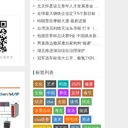
北京怀柔设立青年人才发展基金 首期总规模1亿元
全球最大钢铁企业定下5个新目标 不只是进入世界一流企业名单
特朗普告摩根大通 最新进展
台湾演员利晴天汕头寻根 打卡《给阿嬷的情书》取景地
包揽世界杯总决赛9金 中国跳水新周期全力巩固优势
男童路边撒尿遭自家狗狗“偷袭”，从背后推下近2米的高坎，家长：孩子没受伤
湖北推进湖泊综合治理保护
分享本文
冠军选车标准大公开，极氪7X到底强到哪里？
标签列表
文化
艺术
时政
2025
健康
文物
中国
养生
足球
春节
经济
cba
全国
读书
民生
冰雪运动
考古
音乐
能源
cba联赛
美术
羽毛球
滑冰